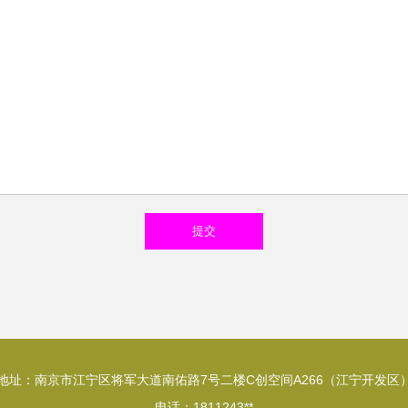
地址：南京市江宁区将军大道南佑路7号二楼C创空间A266（江宁开发区
电话：1811243**